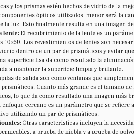
ticas y los prismas estén hechos de vidrio de la me
s componentes ópticos utilizados, menor será la can
de la luz. Esto finalmente resulta en una imagen de
 lente:
El recubrimiento de la lente es un paráme
s 10×50. Los revestimientos de lentes son necesari
 vidrio dentro de un par de prismáticos y evitar que
a superficie lisa da como resultado la eliminación
da a mantener la superficie limpia y brillante.
upilas de salida son como ventanas que simplement
os prismáticos. Cuanto más grande es el tamaño de l
ticos, lo que da como resultado una imagen más br
l enfoque cercano es un parámetro que se refiere 
tivo utilizando un par de prismáticos.
cionales:
Otras características incluyen la necesid
ermeables, a prueba de niebla y a prueba de polvo