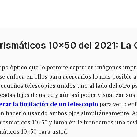
rismáticos 10×50 del 2021: La G
ipo óptico que le permite capturar imágenes imp
se enfoca en ellos para acercarlos lo más posible a
equeños telescopios unidos uno al lado del otro pa
adas lejos de usted y aún así poder visualizar sus 
rar la limitación de un telescopio
para ver o enf
en hacerlo usando ambos ojos simultáneamente. A
rismáticos 10×50 y también le brindamos una revi
máticos 10×50 para usted.