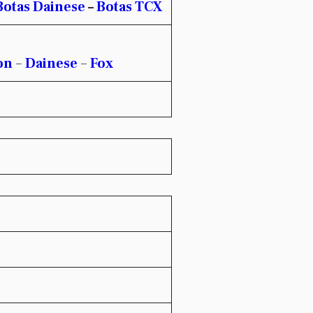
Botas Dainese
–
Botas TCX
on
–
Dainese
–
Fox