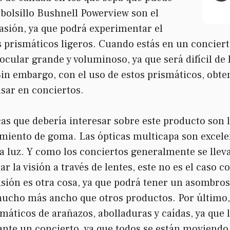
 bolsillo Bushnell Powerview son el
casión, ya que podrá experimentar el
s prismáticos ligeros. Cuando estás en un concier
cular grande y voluminoso, ya que será difícil de l
in embargo, con el uso de estos prismáticos, obte
usar en conciertos.
cas que debería interesar sobre este producto son l
imiento de goma. Las ópticas multicapa son excele
ca luz. Y como los conciertos generalmente se lle
r la visión a través de lentes, este no es el caso c
isión es otra cosa, ya que podrá tener un asombro
 mucho más ancho que otros productos. Por último,
máticos de arañazos, abolladuras y caídas, ya que
ante un concierto, ya que todos se están moviendo