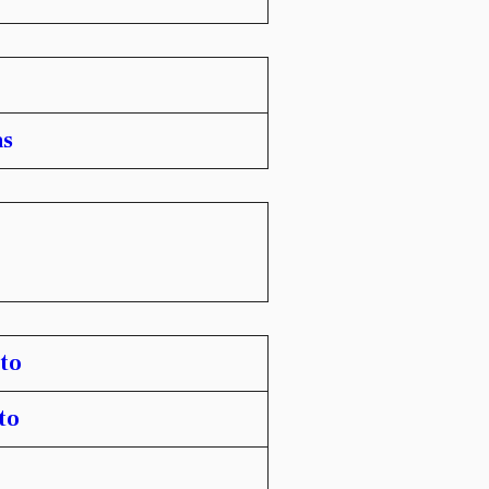
as
to
to