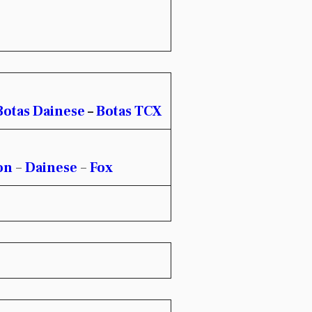
Botas Dainese
–
Botas TCX
on
–
Dainese
–
Fox