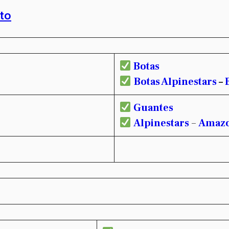
to
Botas
Botas Alpinestars
–
Guantes
Alpinestars
–
Amaz